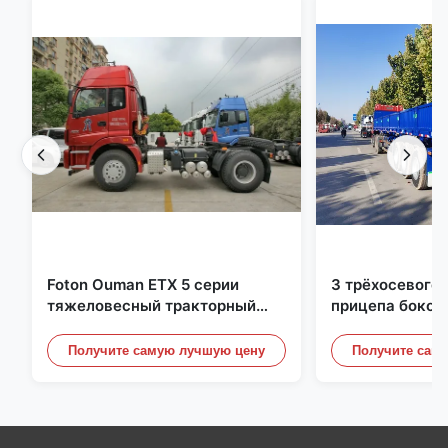
Foton Ouman ETX 5 серии
3 трёхосевого 
тяжеловесный тракторный
прицепа боков
трейлер 310 HP 4X2
грузового пол
тракторный агрегат
грузовик 40-6
Получите самую лучшую цену
Получите сам