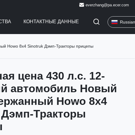
everzhang@pa.ecer.com
СТВА
КОНТАКТНЫЕ ДАННЫЕ
Russia
ный Howo 8x4 Sinotruk Дэмп-Тракторы прицепы
я цена 430 л.с. 12-
й автомобиль Новый
ержанный Howo 8x4
k Дэмп-Тракторы
ы