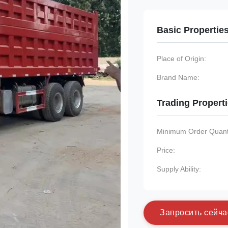
Basic Propertie
Place of Origin:
Brand Name:
Trading Propert
Minimum Order Quanti
Price:
Supply Ability:
З
а
п
р
о
с
и
т
ь
с
е
й
ч
а