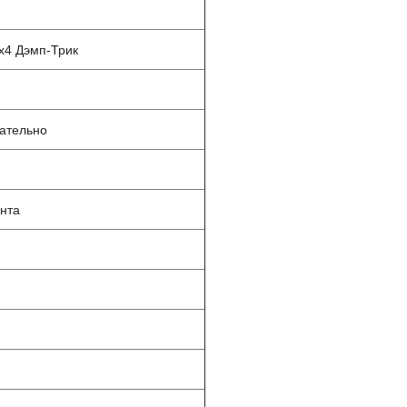
8x4 Дэмп-Трик
ательно
нта