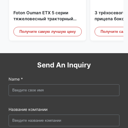
Foton Ouman ETX 5 серии
3 трёхосевого 
тяжеловесный тракторный
прицепа боков
трейлер 310 HP 4X2
грузового пол
тракторный агрегат
грузовик 40-6
Получите самую лучшую цену
Получите сам
Send An Inquiry
Name *
Название компании