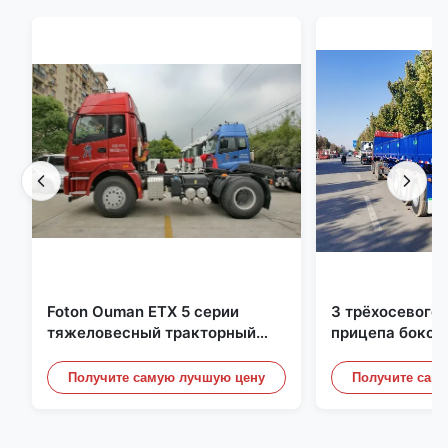
Foton Ouman ETX 5 серии
3 трёхосевого 
тяжеловесный тракторный
прицепа боков
трейлер 310 HP 4X2
грузового пол
тракторный агрегат
грузовик 40-6
Получите самую лучшую цену
Получите сам